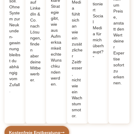
klare
soll.
auf
Medi
tionie
um
Strat
Ohne
Linke
a
rt
Preis
egie
Syste
dIn &
fühlt
Socia
e,
gibt,
m zur
Co.
sich
l
ansta
wie
Neuk
nach
an
Medi
tt den
aus
unde
Lösu
wie
a für
Wert
Aufm
n-
ngen,
ein
mich
deine
erksa
gewin
finde
zusät
überh
r
mkeit
nung
n
zliche
aupt?
Exper
echte
bleibs
aber
r
”
tise
Wuns
t du
deine
Zeitfr
sofort
chku
abhä
Mitbe
esser
zu
nden
ngig
werb
,
erken
werd
vom
er.
nicht
nen.
en.
Zufall
wie
.
ein
Wach
stum
smot
or.
Kostenfreie Erstberatung