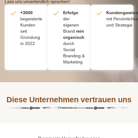
Lass uns unverbindlich sprechen!
+3000
Erfolge
Kundengewin
begeisterte
der
mit Persönlichke
Kunden
eigenen
und Strategie
seit
Brand
rein
Gründung
organisch
in 2022
durch
Social
Branding &
Marketing
Diese Unternehmen vertrauen uns