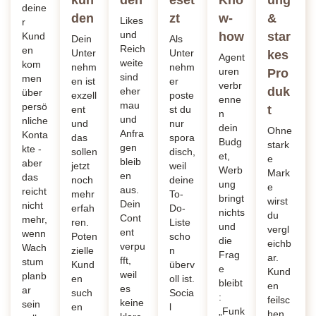
kun
den
eset
Kno
ung
deine
den
zt
w-
&
Likes
r
und
how
star
Kund
Dein
Als
Reich
en
Unter
Unter
kes
Agent
weite
kom
nehm
nehm
uren
Pro
sind
men
en ist
er
verbr
duk
eher
über
exzell
poste
enne
mau
persö
t
ent
st du
n
und
nliche
und
nur
dein
Ohne
Anfra
Konta
das
spora
Budg
stark
gen
kte -
sollen
disch,
et,
e
bleib
aber
jetzt
weil
Werb
Mark
en
das
noch
deine
ung
e
aus.
reicht
mehr
To-
bringt
wirst
Dein
nicht
erfah
Do-
nichts
du
Cont
mehr,
ren.
Liste
und
vergl
ent
wenn
Poten
scho
die
eichb
verpu
Wach
zielle
n
Frag
ar.
fft,
stum
Kund
überv
e
Kund
weil
planb
en
oll ist.
bleibt
en
es
ar
such
Socia
:
feilsc
keine
sein
en
l
„Funk
hen