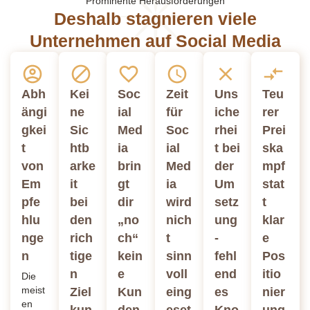
Prominente Herausforderungen
Deshalb stagnieren viele
Unternehmen auf Social Media
Abh
Kei
Soc
Zeit
Uns
Teu
ängi
ne
ial
für
iche
rer
gkei
Sic
Med
Soc
rhei
Prei
t
htb
ia
ial
t bei
ska
von
arke
brin
Med
der
mpf
Em
it
gt
ia
Um
stat
pfe
bei
dir
wird
setz
t
hlu
den
„no
nich
ung
klar
nge
rich
ch“
t
-
e
n
tige
kein
sinn
fehl
Pos
n
e
voll
end
itio
Die
meist
Ziel
Kun
eing
es
nier
en